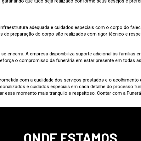
, garantindo que tudo seja realizado conforme seus desejos e prefe
 infraestrutura adequada e cuidados especiais com o corpo do falec
os de preparação do corpo são realizados com rigor técnico e respe
o se encerra. A empresa disponibiliza suporte adicional às famílias 
força o compromisso da funerária em estar presente em todas as 
metida com a qualidade dos serviços prestados e o acolhimento às 
onalizados e cuidados especiais em cada detalhe do processo fúne
r esse momento mais tranquilo e respeitoso. Contar com a Funerári
ONDE ESTAMOS