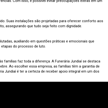
rências. Com isso, é possível evitar preocupações extras em um
ido. Suas instalações são projetadas para oferecer conforto aos
ito, assegurando que tudo seja feito com dignidade.
enlutadas, auxiliando em questões práticas e emocionais que
etapas do processo de luto.
famílias faz toda a diferença. A Funerária Jundiaí se destaca
bre. Ao escolher essa empresa, as famílias têm a garantia de
a Jundiaí é ter a certeza de receber apoio integral em um dos