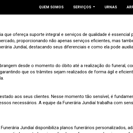
QUEM SOMOS
SERVIÇOS
URNAS
AR
 que ofereça suporte integral e serviços de qualidade é essencial 
ercado, proporcionando não apenas serviços eficientes, mas também
nerária Jundiaí, destacando seus diferenciais e como ela pode auxi
 abrangem desde o momento do óbito até a realização do funeral, 
 garantindo que os trâmites sejam realizados de forma ágil e eficie
a.
restado aos seus clientes. Nesse momento tão sensível, é fundamen
essos necessários. A equipe da Funerária Jundiaí trabalha com sensi
a Funerária Jundiaí disponibiliza planos funerários personalizados,