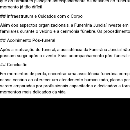
que os familiares planejem antecipadamente os detalhes do funeral
momento já tão difícil.
## Infraestrutura e Cuidados com o Corpo
Além dos aspectos organizacionais, a Funerária Jundiaí investe em
familiares durante o velório e a cerimônia fúnebre. Os procediment
## Acolhimento Pós-funeral
Após a realização do funeral, a assistência da Funerária Jundiaí nã
possam surgir após o evento. Esse acompanhamento pós-funeral re
## Conclusão
Em momentos de perda, encontrar uma assistência funerária compro
nesse cenário ao oferecer um atendimento humanizado, planos pers
serem amparadas por profissionais capacitados e dedicados a torna
momentos mais delicados da vida.