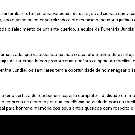
ndiaí também oferece uma variedade de serviços adicionais que visam
, apoio psicológico especializado e até mesmo assessoria jurídica
pós o falecimento de um ente querido, a equipe da Funerária Jundiaí
l humanizado, que valoriza não apenas o aspecto técnico do event
quipe da funerária busca proporcionar conforto e apoio às família
rária Jundiaí, os familiares têm a oportunidade de homenagear o fa
aí é ter a certeza de receber um suporte completo e dedicado em m
 a empresa se destaca por sua excelência no cuidado com as famíli
deal para honrar a memória dos seus entes queridos com respeito e 