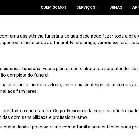
QUEM SOMOS
SERVIÇOS
URNAS
AR
m uma assistência funerária de qualidade pode fazer toda a difere
aspectos relacionados ao funeral. Neste artigo, vamos explorar deta
ssistência funerária. Esses planos são elaborados para atender às 
ção completa do funeral.
ia Jundiaí que inclui o velório, cerimônia de despedida e cremação.
al aos familiares.
o prestado a cada família. Os profissionais da empresa são treinado
idas com sensibilidade e profissionalismo.
unerária Jundiaí pode se reunir com a família para entender suas p