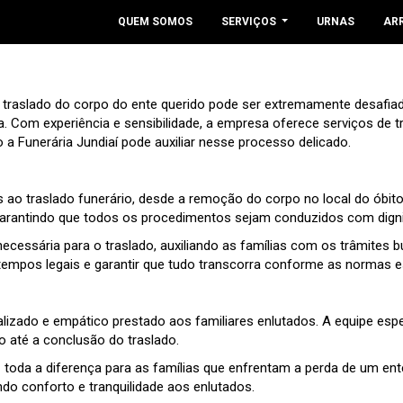
QUEM SOMOS
SERVIÇOS
URNAS
AR
traslado do corpo do ente querido pode ser extremamente desafiad
ça. Com experiência e sensibilidade, a empresa oferece serviços de
a Funerária Jundiaí pode auxiliar nesse processo delicado.
 ao traslado funerário, desde a remoção do corpo no local do óbito 
 garantindo que todos os procedimentos sejam conduzidos com digni
ecessária para o traslado, auxiliando as famílias com os trâmites 
atempos legais e garantir que tudo transcorra conforme as normas e
alizado e empático prestado aos familiares enlutados. A equipe e
o até a conclusão do traslado.
 toda a diferença para as famílias que enfrentam a perda de um ent
do conforto e tranquilidade aos enlutados.