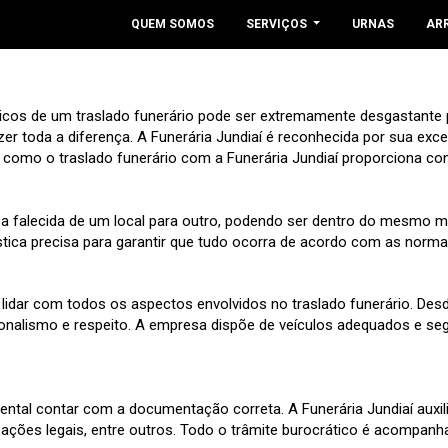
QUEM SOMOS
SERVIÇOS
URNAS
AR
ticos de um traslado funerário pode ser extremamente desgastante 
er toda a diferença. A Funerária Jundiaí é reconhecida por sua exc
como o traslado funerário com a Funerária Jundiaí proporciona co
a falecida de um local para outro, podendo ser dentro do mesmo mu
stica precisa para garantir que tudo ocorra de acordo com as normas
 lidar com todos os aspectos envolvidos no traslado funerário. Des
onalismo e respeito. A empresa dispõe de veículos adequados e segu
amental contar com a documentação correta. A Funerária Jundiaí aux
ções legais, entre outros. Todo o trâmite burocrático é acompanhad