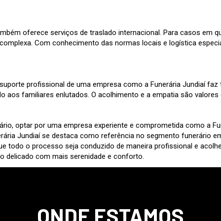
 também oferece serviços de traslado internacional. Para casos em qu
 complexa. Com conhecimento das normas locais e logística especiali
porte profissional de uma empresa como a Funerária Jundiaí faz tod
 aos familiares enlutados. O acolhimento e a empatia são valores e
erário, optar por uma empresa experiente e comprometida como a Fu
rária Jundiaí se destaca como referência no segmento funerário em J
o que todo o processo seja conduzido de maneira profissional e aco
ão delicado com mais serenidade e conforto.
ONDE ESTAMOS