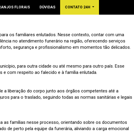
RANJOS FLORAIS
DÚVIDAS
CONTATO 24H
para os familiares enlutados. Nesse contexto, contar com uma
elência no atendimento funerário na região, oferecendo serviços
nforto, segurança e profissionalismo em momentos tão delicados.
nicípio, para outra cidade ou até mesmo para outro país. Esse
 e com respeito ao falecido e à família enlutada.
de a liberação do corpo junto aos órgãos competentes até a
ros para o traslado, seguindo todas as normas sanitárias e legais
ilia as famílias nesse processo, orientando sobre os documentos
o de perto pela equipe da funerária, aliviando a carga emocional