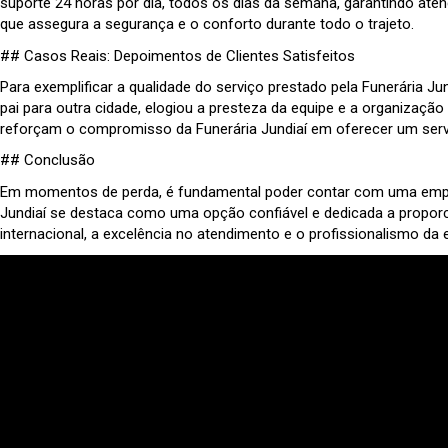
suporte 24 horas por dia, todos os dias da semana, garantindo ate
que assegura a segurança e o conforto durante todo o trajeto.
## Casos Reais: Depoimentos de Clientes Satisfeitos
Para exemplificar a qualidade do serviço prestado pela Funerária Jun
pai para outra cidade, elogiou a presteza da equipe e a organização
reforçam o compromisso da Funerária Jundiaí em oferecer um servi
## Conclusão
Em momentos de perda, é fundamental poder contar com uma empres
Jundiaí se destaca como uma opção confiável e dedicada a proporcion
internacional, a excelência no atendimento e o profissionalismo da 