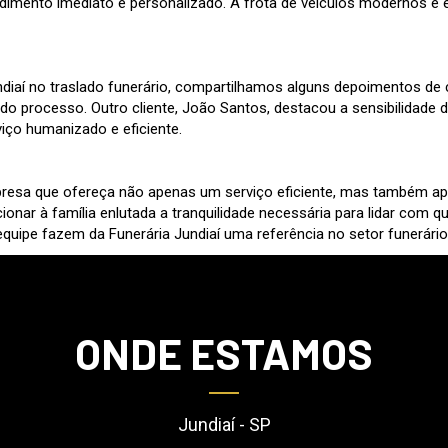
ndimento imediato e personalizado. A frota de veículos modernos e
diaí no traslado funerário, compartilhamos alguns depoimentos de cli
 do processo. Outro cliente, João Santos, destacou a sensibilidade 
ço humanizado e eficiente.
a que ofereça não apenas um serviço eficiente, mas também apoio
ar à família enlutada a tranquilidade necessária para lidar com que
equipe fazem da Funerária Jundiaí uma referência no setor funerário
ONDE ESTAMOS
Jundiaí - SP