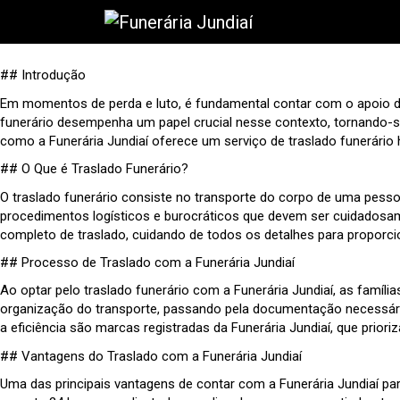
## Introdução
Em momentos de perda e luto, é fundamental contar com o apoio de 
funerário desempenha um papel crucial nesse contexto, tornando-se 
como a Funerária Jundiaí oferece um serviço de traslado funerári
## O Que é Traslado Funerário?
O traslado funerário consiste no transporte do corpo de uma pesso
procedimentos logísticos e burocráticos que devem ser cuidadosame
completo de traslado, cuidando de todos os detalhes para proporcion
## Processo de Traslado com a Funerária Jundiaí
Ao optar pelo traslado funerário com a Funerária Jundiaí, as famí
organização do transporte, passando pela documentação necessária 
a eficiência são marcas registradas da Funerária Jundiaí, que prio
## Vantagens do Traslado com a Funerária Jundiaí
Uma das principais vantagens de contar com a Funerária Jundiaí par