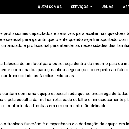
QUEM SOMOS
SERVIÇOS
URNAS
AR
profissionais capacitados e sensíveis para auxiliar nas questões b
essencial para garantir que o ente querido seja transportado com r
o humanizado e profissional para atender às necessidades das famí
a falecida de um local para outro, seja dentro do mesmo país ou i
nte coordenados para garantir a segurança e o respeito ao falecid
ar tranquilidade às famílias enlutadas.
lias contam com uma equipe especializada que se encarrega de todas
e pela escolha da melhor rota, cada detalhe é minuciosamente plane
riza o conforto das famílias em um momento tão delicado.
a o traslado funerário é a experiência e a dedicação da equipe em 