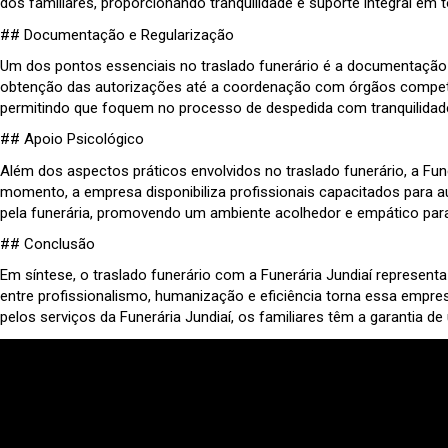
dos familiares, proporcionando tranquilidade e suporte integral em
## Documentação e Regularização
Um dos pontos essenciais no traslado funerário é a documentação e
obtenção das autorizações até a coordenação com órgãos competente
permitindo que foquem no processo de despedida com tranquilidad
## Apoio Psicológico
Além dos aspectos práticos envolvidos no traslado funerário, a F
momento, a empresa disponibiliza profissionais capacitados para a
pela funerária, promovendo um ambiente acolhedor e empático para
## Conclusão
Em síntese, o traslado funerário com a Funerária Jundiaí represe
entre profissionalismo, humanização e eficiência torna essa empre
pelos serviços da Funerária Jundiaí, os familiares têm a garantia d