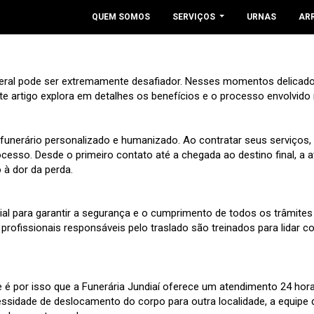
QUEM SOMOS
SERVIÇOS
URNAS
AR
eral pode ser extremamente desafiador. Nesses momentos delicados
Este artigo explora em detalhes os benefícios e o processo envolvid
o funerário personalizado e humanizado. Ao contratar seus serviço
ocesso. Desde o primeiro contato até a chegada ao destino final, a
à dor da perda.
cial para garantir a segurança e o cumprimento de todos os trâmites
 profissionais responsáveis pelo traslado são treinados para lidar
 é por isso que a Funerária Jundiaí oferece um atendimento 24 hora
idade de deslocamento do corpo para outra localidade, a equipe 