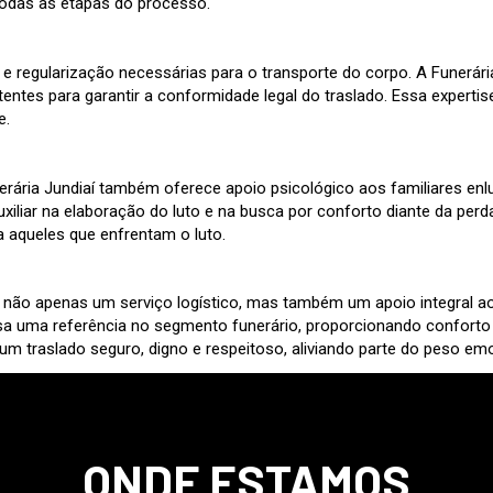
 todas as etapas do processo.
 regularização necessárias para o transporte do corpo. A Funerária
s para garantir a conformidade legal do traslado. Essa expertise 
e.
unerária Jundiaí também oferece apoio psicológico aos familiares 
uxiliar na elaboração do luto e na busca por conforto diante da p
 aqueles que enfrentam o luto.
nta não apenas um serviço logístico, mas também um apoio integral
sa uma referência no segmento funerário, proporcionando conforto 
e um traslado seguro, digno e respeitoso, aliviando parte do peso e
ONDE ESTAMOS