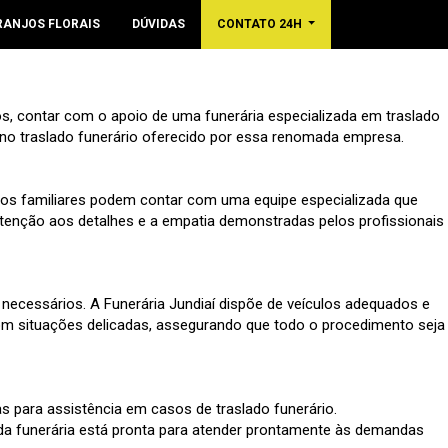
RANJOS FLORAIS
DÚVIDAS
CONTATO 24H
, contar com o apoio de uma funerária especializada em traslado
o no traslado funerário oferecido por essa renomada empresa.
s, os familiares podem contar com uma equipe especializada que
 atenção aos detalhes e a empatia demonstradas pelos profissionais
 necessários. A Funerária Jundiaí dispõe de veículos adequados e
 com situações delicadas, assegurando que todo o procedimento seja
s para assistência em casos de traslado funerário.
da funerária está pronta para atender prontamente às demandas