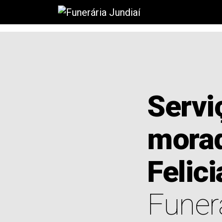
Servi
morad
Felic
Funerá