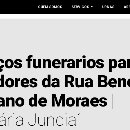
QUEM SOMOS
SERVIÇOS
URNAS
AR
ços funerarios pa
ores da Rua Ben
iano de Moraes
|
ria Jundiaí