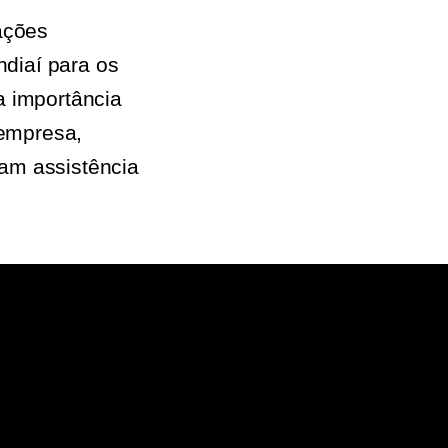
ações
ndiaí para os
a importância
 empresa,
am assistência