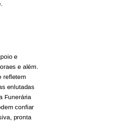
.
poio e
oraes e além.
 refletem
as enlutadas
a Funerária
odem confiar
iva, pronta