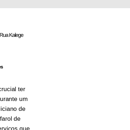
a Rua Kalege
es
ucial ter
durante um
iciano de
arol de
erviços que