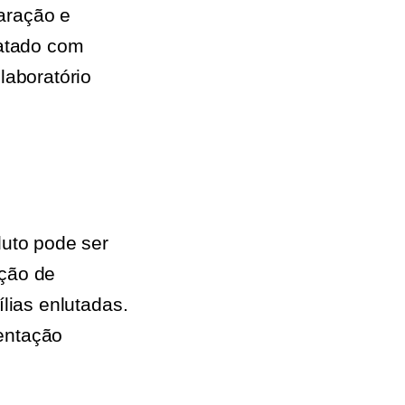
aração e
ratado com
laboratório
luto pode ser
nção de
lias enlutadas.
entação