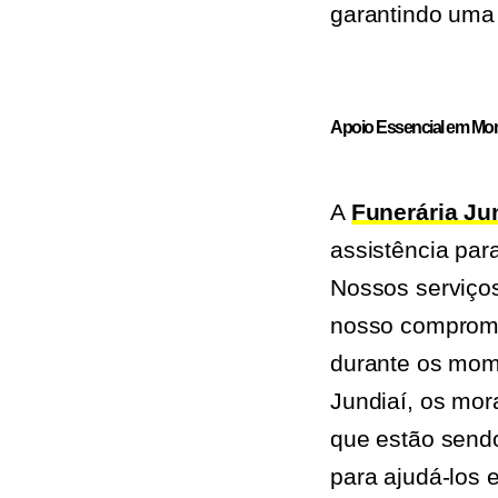
garantindo uma 
Apoio Essencial em Mo
A
Funerária Ju
assistência par
Nossos serviço
nosso compromis
durante os mome
Jundiaí, os mor
que estão send
para ajudá-los