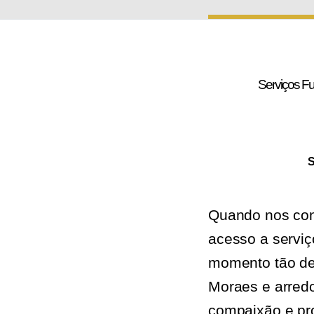
Serviços Fu
S
Quando nos conf
acesso a serviç
momento tão de
Moraes e arred
compaixão e pro