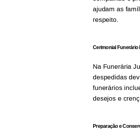
ajudam as famíl
respeito.
Cerimonial Funerário
Na Funerária J
despedidas deve
funerários incl
desejos e crença
Preparação e Conser