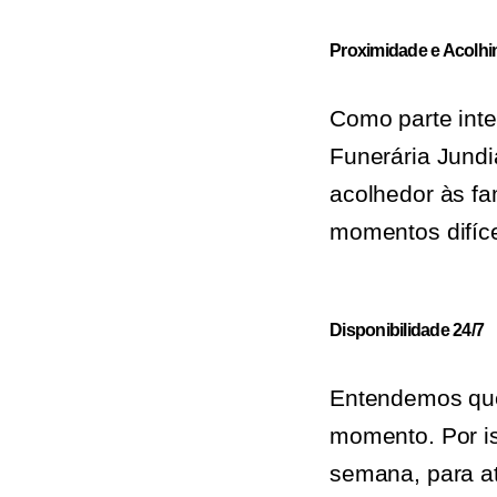
Proximidade e Acolh
Como parte int
Funerária Jund
acolhedor às fam
momentos difíce
Disponibilidade 24/7
Entendemos que 
momento. Por is
semana, para at