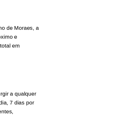
no de Moraes, a
óximo e
 total em
gir a qualquer
ia, 7 dias por
entes,