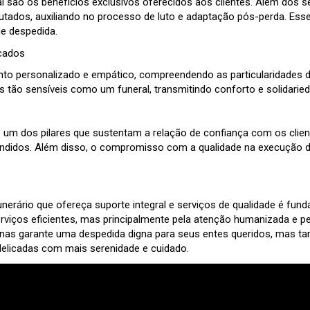
í são os benefícios exclusivos oferecidos aos clientes. Além dos se
nlutados, auxiliando no processo de luto e adaptação pós-perda. Ess
e despedida.
cados
ento personalizado e empático, compreendendo as particularidades 
s tão sensíveis como um funeral, transmitindo conforto e solidari
é um dos pilares que sustentam a relação de confiança com os clien
tendidos. Além disso, o compromisso com a qualidade na execução 
ário que ofereça suporte integral e serviços de qualidade é funda
rviços eficientes, mas principalmente pela atenção humanizada e 
apenas garante uma despedida digna para seus entes queridos, mas
delicadas com mais serenidade e cuidado.