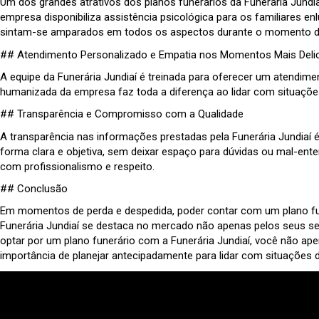
Um dos grandes atrativos dos planos funerários da Funerária Jundia
empresa disponibiliza assistência psicológica para os familiares e
sintam-se amparados em todos os aspectos durante o momento d
## Atendimento Personalizado e Empatia nos Momentos Mais Deli
A equipe da Funerária Jundiaí é treinada para oferecer um atendim
humanizada da empresa faz toda a diferença ao lidar com situaçõe
## Transparência e Compromisso com a Qualidade
A transparência nas informações prestadas pela Funerária Jundiaí 
forma clara e objetiva, sem deixar espaço para dúvidas ou mal-en
com profissionalismo e respeito.
## Conclusão
Em momentos de perda e despedida, poder contar com um plano funer
Funerária Jundiaí se destaca no mercado não apenas pelos seus se
optar por um plano funerário com a Funerária Jundiaí, você não 
importância de planejar antecipadamente para lidar com situações 