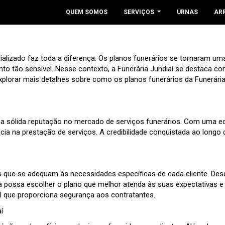
QUEM SOMOS
SERVIÇOS
URNAS
AR
ializado faz toda a diferença. Os planos funerários se tornaram 
to tão sensível. Nesse contexto, a Funerária Jundiaí se destaca c
rar mais detalhes sobre como os planos funerários da Funerária J
a sólida reputação no mercado de serviços funerários. Com uma equ
cia na prestação de serviços. A credibilidade conquistada ao longo 
s que se adequam às necessidades específicas de cada cliente. De
a possa escolher o plano que melhor atenda às suas expectativas e p
l que proporciona segurança aos contratantes.
í