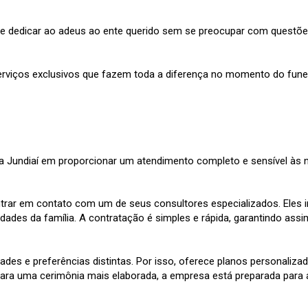
 se dedicar ao adeus ao ente querido sem se preocupar com questões
rviços exclusivos que fazem toda a diferença no momento do funera
Jundiaí em proporcionar um atendimento completo e sensível às nec
ntrar em contato com um de seus consultores especializados. Eles ir
ades da família. A contratação é simples e rápida, garantindo assi
idades e preferências distintas. Por isso, oferece planos personal
ou para uma cerimônia mais elaborada, a empresa está preparada par