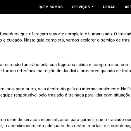
QUEM SOMOS
SERVIÇOS
URNAS
AR
funerários que ofereçam suporte completo e humanizado. O traslad
e cuidado. Neste guia completo, vamos explorar o serviço de trasla
no mercado funerário pela sua trajetória sólida e compromisso co
 tornou referência na região de Jundiaí e arredores quando se trata 
um local para outro, seja dentro do país ou internacionalmente. Na
quipe responsável pelo traslado é treinada para lidar com situaçõe
ma série de serviços especializados para garantir que o traslado oco
al, o acondicionamento adequado dos restos mortais e a coordenaçã