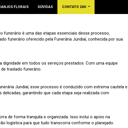
RANJOS FLORAIS
DÚVIDAS
CONTATO 24H
o funerário é uma das etapas essenciais desse processo,
do funerário oferecido pela Funerária Jundiaí, conhecida por sua
m a dignidade em todos os serviços prestados. Com uma equipe
de traslado funerário.
 Funerária Jundiaí, esse processo é conduzido com extrema cautela e
s delicadas, garantindo que cada etapa seja realizada com
rra de forma tranquila e organizada. Isso inclui o apoio na
o logística para que tudo transcorra conforme o planejado.