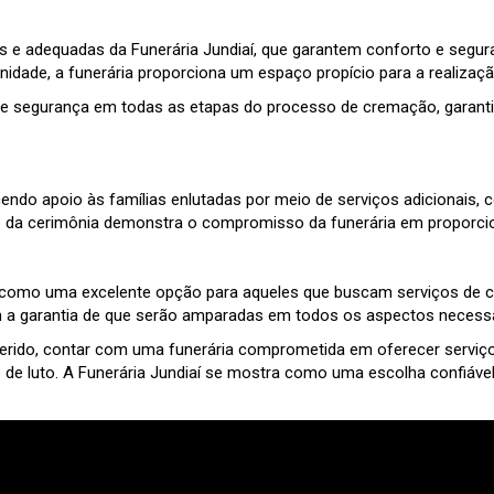
s e adequadas da Funerária Jundiaí, que garantem conforto e segu
nidade, a funerária proporciona um espaço propício para a realiza
e e segurança em todas as etapas do processo de cremação, garantin
endo apoio às famílias enlutadas por meio de serviços adicionais, 
 cerimônia demonstra o compromisso da funerária em proporcionar
aca como uma excelente opção para aqueles que buscam serviços de 
 a garantia de que serão amparadas em todos os aspectos necessá
erido, contar com uma funerária comprometida em oferecer serviços
e luto. A Funerária Jundiaí se mostra como uma escolha confiáv