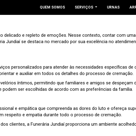
QUEM SOMOS
SERVIÇOS
URNAS
AR
 delicado e repleto de emoções. Nesse contexto, contar com uma fu
rária Jundiaí se destaca no mercado por sua excelência no atendi
serviços personalizados para atender às necessidades específicas de
 orientar e auxiliar em todos os detalhes do processo de cremação.
a velórios íntimos, permitindo que familiares e amigos se despeçam
e podem ser escolhidas de acordo com as preferências da família.
ional e empática que compreenda as dores do luto e ofereça suport
om respeito e empatia durante todo o processo de cremação.
dos clientes, a Funerária Jundiaí proporciona um ambiente acolhedo