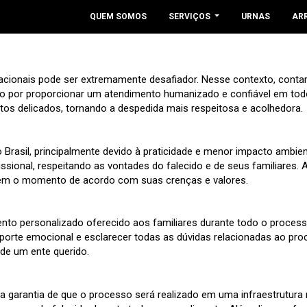
QUEM SOMOS
SERVIÇOS
URNAS
AR
cionais pode ser extremamente desafiador. Nesse contexto, contar
ado por proporcionar um atendimento humanizado e confiável em to
tos delicados, tornando a despedida mais respeitosa e acolhedora.
rasil, principalmente devido à praticidade e menor impacto ambi
issional, respeitando as vontades do falecido e de seus familiares.
lizem o momento de acordo com suas crenças e valores.
nto personalizado oferecido aos familiares durante todo o process
suporte emocional e esclarecer todas as dúvidas relacionadas ao pro
e um ente querido.
m a garantia de que o processo será realizado em uma infraestrutu