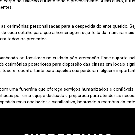
 do corpo do falecido durante todo o procedimento. Além disso, a fu
nentes.
o as cerimônias personalizadas para a despedida do ente querido. 
 de cada detalhe para que a homenagem seja feita da maneira mais si
ara todos os presentes.
panhando os familiares no cuidado pós-cremação. Esse suporte incl
cerimônias posteriores para dispersão das cinzas em locais signif
toso e reconfortante para aqueles que perderam alguém important
com uma funerária que ofereça serviços humanizados e confiáveis f
adas por uma equipe dedicada e preparada para atender às necessi
spedida mais acolhedor e significativo, honrando a memória do ente