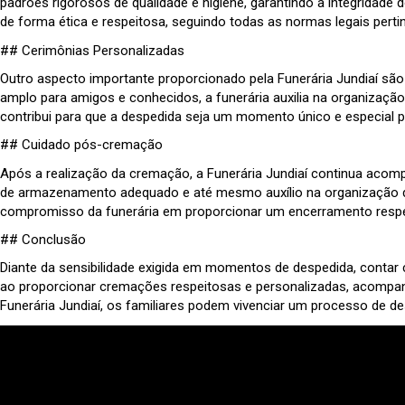
padrões rigorosos de qualidade e higiene, garantindo a integridade
de forma ética e respeitosa, seguindo todas as normas legais perti
## Cerimônias Personalizadas
Outro aspecto importante proporcionado pela Funerária Jundiaí sã
amplo para amigos e conhecidos, a funerária auxilia na organização
contribui para que a despedida seja um momento único e especial p
## Cuidado pós-cremação
Após a realização da cremação, a Funerária Jundiaí continua acom
de armazenamento adequado e até mesmo auxílio na organização de 
compromisso da funerária em proporcionar um encerramento respei
## Conclusão
Diante da sensibilidade exigida em momentos de despedida, contar 
ao proporcionar cremações respeitosas e personalizadas, acompanh
Funerária Jundiaí, os familiares podem vivenciar um processo de de