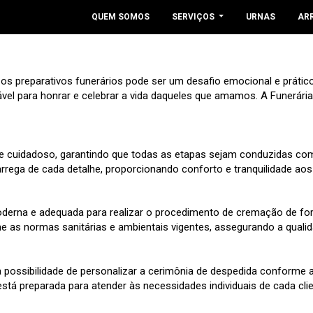
QUEM SOMOS
SERVIÇOS
URNAS
AR
os preparativos funerários pode ser um desafio emocional e práti
el para honrar e celebrar a vida daqueles que amamos. A Funerária
 cuidadoso, garantindo que todas as etapas sejam conduzidas com 
rrega de cada detalhe, proporcionando conforto e tranquilidade aos 
oderna e adequada para realizar o procedimento de cremação de for
me as normas sanitárias e ambientais vigentes, assegurando a quali
possibilidade de personalizar a cerimônia de despedida conforme as
está preparada para atender às necessidades individuais de cada cli