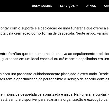
QUEM SOMOS
SERVIÇOS
URNAS
AR
ontar com o suporte e a dedicação de uma funerária que ofereça ser
pta pela cremação como forma de despedida. Neste artigo, vamos e
e famílias que buscam uma alternativa ao sepultamento tradiciona
 guardadas em um local especial ou até mesmo espalhadas em um lug
am com um processo cuidadosamente planejado e executado. Desde a
res têm a oportunidade de personalizar o serviço de acordo com as p
rimônia de despedida personalizada e única. Na Funerária Jundiaí, 
 está sempre disponível para auxiliar na organização e execução da