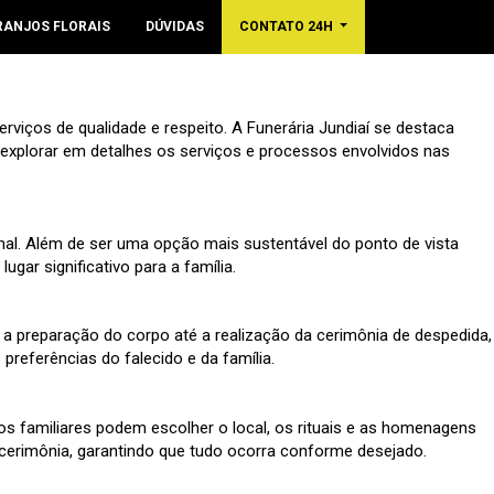
RANJOS FLORAIS
DÚVIDAS
CONTATO 24H
viços de qualidade e respeito. A Funerária Jundiaí se destaca
xplorar em detalhes os serviços e processos envolvidos nas
l. Além de ser uma opção mais sustentável do ponto de vista
ar significativo para a família.
 preparação do corpo até a realização da cerimônia de despedida,
referências do falecido e da família.
os familiares podem escolher o local, os rituais e as homenagens
 cerimônia, garantindo que tudo ocorra conforme desejado.